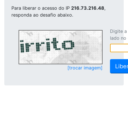
Para liberar o acesso
do IP
216.73.216.48
,
responda ao desafio abaixo.
Digite 
lado no
[trocar imagem]